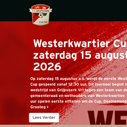
Westerkwartier Cu
zaterdag 15 augus
2026
Op zaterdag 15 augustus a.s. wordt de eerste Wes
Cup gespeeld vanaf 12.30 uur. Dit toernooi begint 
wedstrijd van Grijpskerk Vr1 tegen een team van d
gemeenteraad en wethouders van Westerkwartier. 
uur spelen eerste elftallen om de Cup. Deelnemende
Grooteg >
Lees Verder