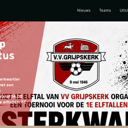
Nieuws
Teams
Uits
p
tus
terkwartier
met een
e
Vanaf 14.00
 elftallen: FC