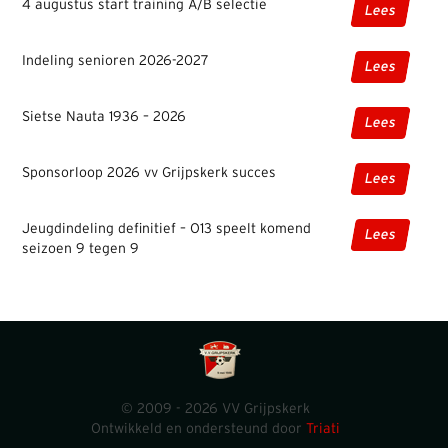
4 augustus start training A/B selectie
Lees
Indeling senioren 2026-2027
Lees
Sietse Nauta 1936 – 2026
Lees
Sponsorloop 2026 vv Grijpskerk succes
Lees
Jeugdindeling definitief – O13 speelt komend
Lees
seizoen 9 tegen 9
© 2009 - 2026 VV Grijpskerk
Ontwikkeld en ondersteund door
Triati