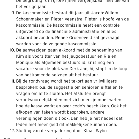
De begroting is in grote lijnen vergelijkbaar met die van
het vorige jaar.
De kascommissie bestaat dit jaar uit Jacob-Willem
Schoenmaker en Pieter Veenstra, Pieter is hoofd van de
kascommissie. De kascommissie heeft een controle
uitgevoerd op de financiële administratie en alles
akkoord bevonden. Renee Groeneveld zal gevraagd
worden voor de volgende kascommissie.
De aanwezigen gaan akkoord met de benoeming van
Kim als voorzitter van het jeugdbestuur en Ria en
Monique als algemeen bestuurslid. Er is nog een
vacature voor de plek van Derk Jan; hij stapt in de loop
van het komende seizoen uit het bestuur.
Bij de rondvraag wordt het tekort aan vrijwilligers
besproken: o.a. de suggestie om senioren elftallen te
vragen om af te sluiten. Het afsluiten brengt
verantwoordelijkheden met zich mee: je moet weten
hoe de kassa werkt en over code’s beschikken. Ook het
afkopen van taken wordt besproken, andere
verenigingen doen dit ook. Dan heb je het nadeel dat
leden met meer geld dit makkelijker kunnen doen.
Sluiting van de vergadering door Klaas Wybo