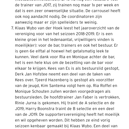
de trainer van JO17, zij trainen nog maar 1x per week en
dat is een zeer onwenselijke situatie. De carrousel heeft
ook nog aandacht nodig. De coordinatoren zijn
aanwezig maar er zijn spelleiders te weinig.
Klaas Wybo van der Hoek leest het jaaroverzicht van de
vereniging voor van het seizoen 2018-2019. Er is een
kleine groei in het ledenaantal, vrijwilligers vinden is
moeilijk(er): voor de bar, trainers en ook het bestuur. Er
is geen 6e elftal al hoewel het getalsmatig leek te
kunnen. Veel dank voor Ria en Monique achter de bar,
het is een hele klus om de bezetting van de bar voor
elkaar te krijgen. Kees van Es is als bestuurslid gestopt,
Derk Jan Hofstee neemt een deel van de taken van
Kees over. Tjeerd Hazenberg is gestopt als voorzitter
van de jeugd, Kim Santema volgt hem op. Ria Roffel en
Monique Schouten zullen worden voorgedragen als
bestuursleden. De hoofdtrainer Jan Faber is vertrokken,
Rinie Jurna is gekomen. Hij traint de A selectie en de
JO19, Harry Boonstra traint de B selectie en een deel
van de JO19. De supportersvereniging heeft het moeilijk
en wil opgeheven worden. Dit hebben ze eind vorig
seizoen kenbaar gemaakt bij Klaas Wybo. Een deel van