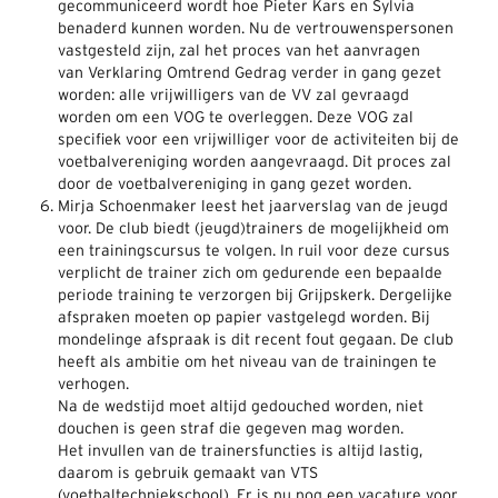
gecommuniceerd wordt hoe Pieter Kars en Sylvia
benaderd kunnen worden. Nu de vertrouwenspersonen
vastgesteld zijn, zal het proces van het aanvragen
van Verklaring Omtrend Gedrag verder in gang gezet
worden: alle vrijwilligers van de VV zal gevraagd
worden om een VOG te overleggen. Deze VOG zal
specifiek voor een vrijwilliger voor de activiteiten bij de
voetbalvereniging worden aangevraagd. Dit proces zal
door de voetbalvereniging in gang gezet worden.
Mirja Schoenmaker leest het jaarverslag van de jeugd
voor. De club biedt (jeugd)trainers de mogelijkheid om
een trainingscursus te volgen. In ruil voor deze cursus
verplicht de trainer zich om gedurende een bepaalde
periode training te verzorgen bij Grijpskerk. Dergelijke
afspraken moeten op papier vastgelegd worden. Bij
mondelinge afspraak is dit recent fout gegaan. De club
heeft als ambitie om het niveau van de trainingen te
verhogen.
Na de wedstijd moet altijd gedouched worden, niet
douchen is geen straf die gegeven mag worden.
Het invullen van de trainersfuncties is altijd lastig,
daarom is gebruik gemaakt van VTS
(voetbaltechniekschool). Er is nu nog een vacature voor