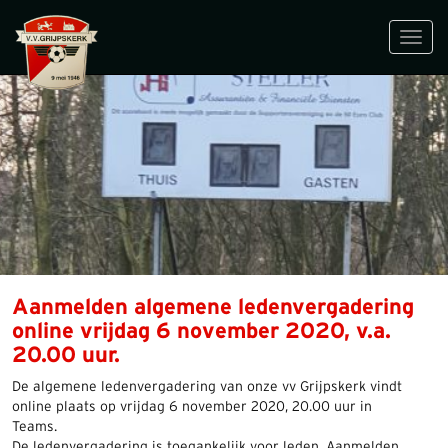
Toggl
navig
Aanmelden algemene ledenvergadering
online vrijdag 6 november 2020, v.a.
20.00 uur.
De algemene ledenvergadering van onze vv Grijpskerk vindt
online plaats op vrijdag 6 november 2020, 20.00 uur in
Teams.
De ledenvergadering is toegankelijk voor leden. Aanmelden