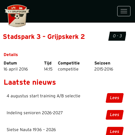
Toggl
navig
Stadspark 3 – Grijpskerk 2
0 - 3
Details
Datum
Tijd
Competitie
Seizoen
16 april 2016
14:15
competitie
2015-2016
Laatste nieuws
4 augustus start training A/B selectie
Lees
Indeling senioren 2026-2027
Lees
Sietse Nauta 1936 – 2026
Lees