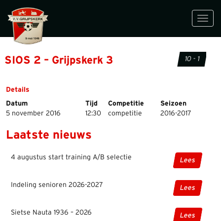
Toggl
navig
SIOS 2 – Grijpskerk 3
10 - 1
Details
Datum
Tijd
Competitie
Seizoen
5 november 2016
12:30
competitie
2016-2017
Laatste nieuws
4 augustus start training A/B selectie
Lees
Indeling senioren 2026-2027
Lees
Sietse Nauta 1936 – 2026
Lees