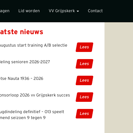
lagen
Lid worden
VV Grijpskerk
Contact
atste nieuws
augustus start training A/B selectie
Lees
deling senioren 2026-2027
Lees
etse Nauta 1936 – 2026
Lees
onsorloop 2026 vv Grijpskerk succes
Lees
ugdindeling definitief – O13 speelt
Lees
mend seizoen 9 tegen 9