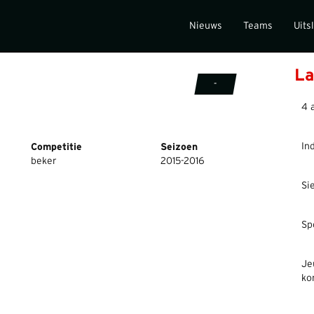
Nieuws
Teams
Uits
La
-
4 
In
Competitie
Seizoen
beker
2015-2016
Si
Sp
Je
ko