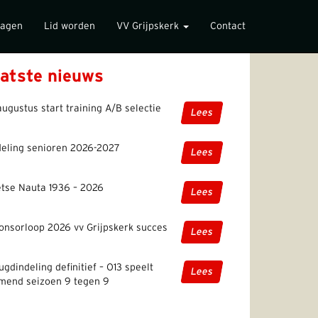
lagen
Lid worden
VV Grijpskerk
Contact
atste nieuws
augustus start training A/B selectie
Lees
deling senioren 2026-2027
Lees
etse Nauta 1936 – 2026
Lees
onsorloop 2026 vv Grijpskerk succes
Lees
ugdindeling definitief – O13 speelt
Lees
mend seizoen 9 tegen 9