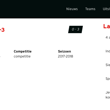
Nieuws
Teams
Uits
La
-3
0 - 3
4 
In
Competitie
Seizoen
5
competitie
2017-2018
Si
Sp
Je
ko