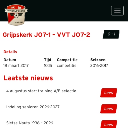
Toggl
navig
Grijpskerk JO7-1 – VVT JO7-2
0 - 1
Details
Datum
Tijd
Competitie
Seizoen
18 maart 2017
10:15
competitie
2016-2017
Laatste nieuws
4 augustus start training A/B selectie
Lees
Indeling senioren 2026-2027
Lees
Sietse Nauta 1936 – 2026
Lees