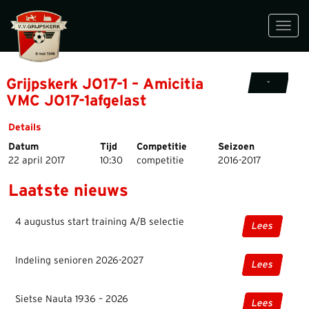
Toggl
navig
Grijpskerk JO17-1 – Amicitia
-
VMC JO17-1afgelast
Details
Datum
Tijd
Competitie
Seizoen
22 april 2017
10:30
competitie
2016-2017
Laatste nieuws
4 augustus start training A/B selectie
Lees
Indeling senioren 2026-2027
Lees
Sietse Nauta 1936 – 2026
Lees