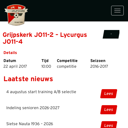
Toggl
navig
Grijpskerk JO11-2 – Lycurgus
-
JO11-4
Details
Datum
Tijd
Competitie
Seizoen
22 april 2017
10:00
competitie
2016-2017
Laatste nieuws
4 augustus start training A/B selectie
Lees
Indeling senioren 2026-2027
Lees
Sietse Nauta 1936 – 2026
Lees