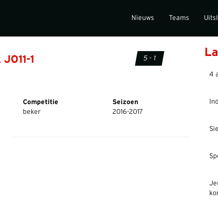
Nieuws
Teams
Uits
La
k JO11-1
5 - 1
4 
In
Competitie
Seizoen
beker
2016-2017
Si
Sp
Je
ko