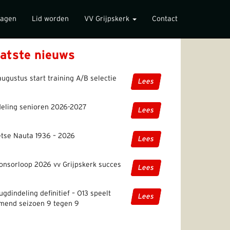
lagen
Lid worden
VV Grijpskerk
Contact
atste nieuws
augustus start training A/B selectie
Lees
deling senioren 2026-2027
Lees
etse Nauta 1936 – 2026
Lees
onsorloop 2026 vv Grijpskerk succes
Lees
ugdindeling definitief – O13 speelt
Lees
mend seizoen 9 tegen 9