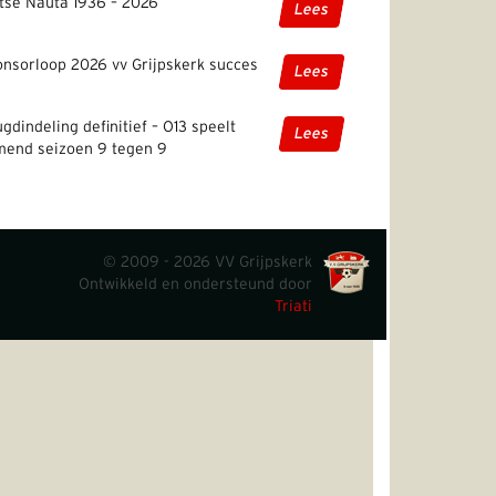
tse Nauta 1936 – 2026
Lees
nsorloop 2026 vv Grijpskerk succes
Lees
gdindeling definitief – O13 speelt
Lees
mend seizoen 9 tegen 9
© 2009 - 2026 VV Grijpskerk
Ontwikkeld en ondersteund door
Triati