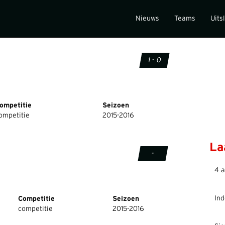
Nieuws
Teams
Uits
1 - 0
ompetitie
Seizoen
ompetitie
2015-2016
La
-
4 a
Ind
Competitie
Seizoen
competitie
2015-2016