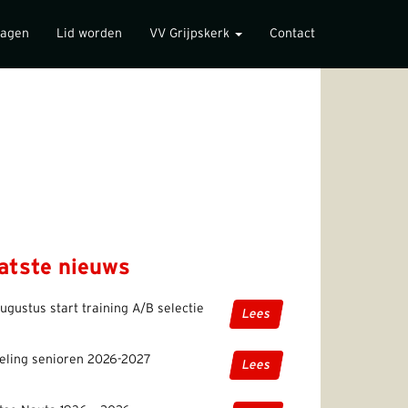
lagen
Lid worden
VV Grijpskerk
Contact
atste nieuws
ugustus start training A/B selectie
Lees
eling senioren 2026-2027
Lees