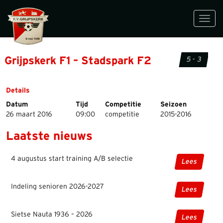
Toggl
navig
Grijpskerk F1 – Stadspark F2
5 - 3
Details
Datum
Tijd
Competitie
Seizoen
26 maart 2016
09:00
competitie
2015-2016
Laatste nieuws
4 augustus start training A/B selectie
Lees
Indeling senioren 2026-2027
Lees
Sietse Nauta 1936 – 2026
Lees