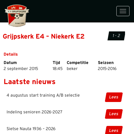
Toggl
navig
Grijpskerk E4 – Niekerk E2
1 - 2
Details
Datum
Tijd
Competitie
Seizoen
2 september 2015
18:45
beker
2015-2016
Laatste nieuws
4 augustus start training A/B selectie
Lees
Indeling senioren 2026-2027
Lees
Sietse Nauta 1936 – 2026
Lees