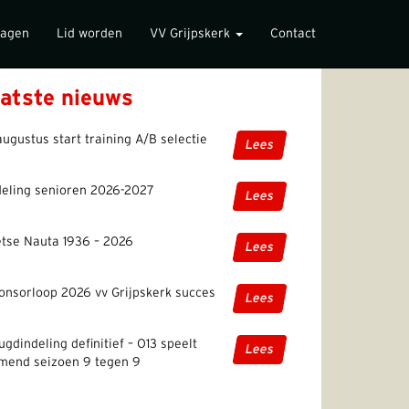
lagen
Lid worden
VV Grijpskerk
Contact
atste nieuws
augustus start training A/B selectie
Lees
deling senioren 2026-2027
Lees
etse Nauta 1936 – 2026
Lees
onsorloop 2026 vv Grijpskerk succes
Lees
ugdindeling definitief – O13 speelt
Lees
mend seizoen 9 tegen 9