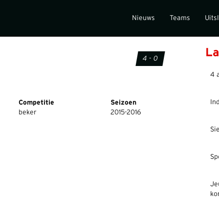
Nieuws
Teams
Uits
La
4 - 0
4 
In
Competitie
Seizoen
beker
2015-2016
Si
Sp
Je
ko