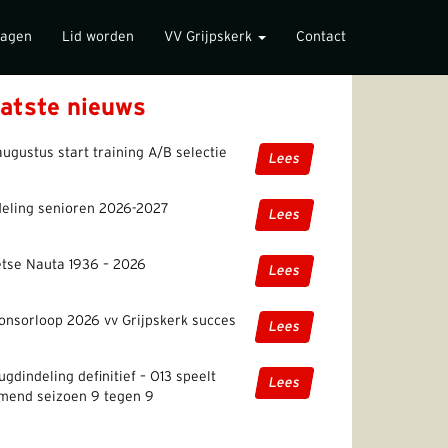
lagen
Lid worden
VV Grijpskerk
Contact
atste nieuws
augustus start training A/B selectie
Lees
deling senioren 2026-2027
Lees
etse Nauta 1936 – 2026
Lees
onsorloop 2026 vv Grijpskerk succes
Lees
ugdindeling definitief – O13 speelt
Lees
mend seizoen 9 tegen 9