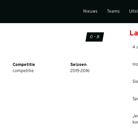
Nieuws
Teams
Uits
La
0 - 8
4 
In
Competitie
Seizoen
competitie
2015-2016
Si
Sp
Je
ko