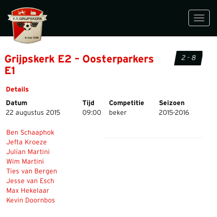
Toggl
navig
Grijpskerk E2 – Oosterparkers
2 - 8
E1
Details
Datum
Tijd
Competitie
Seizoen
22 augustus 2015
09:00
beker
2015-2016
Ben Schaaphok
Jefta Kroeze
Julian Martini
Wim Martini
Ties van Bergen
Jesse van Esch
Max Hekelaar
Kevin Doornbos