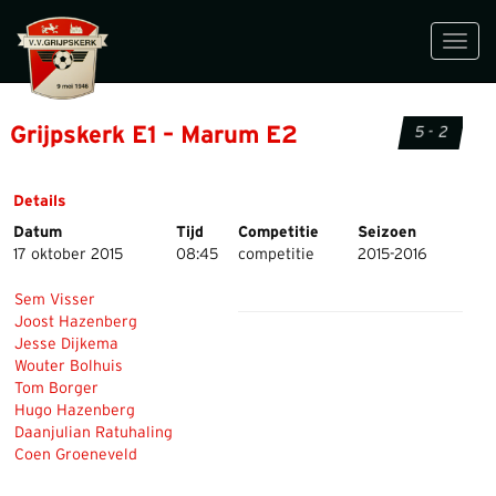
Toggl
navig
Grijpskerk E1 – Marum E2
5 - 2
Details
Datum
Tijd
Competitie
Seizoen
17 oktober 2015
08:45
competitie
2015-2016
Sem Visser
Joost Hazenberg
Jesse Dijkema
Wouter Bolhuis
Tom Borger
Hugo Hazenberg
Daanjulian Ratuhaling
Coen Groeneveld