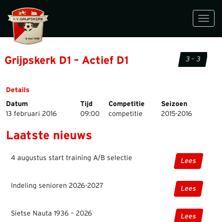
Toggl
navig
Grijpskerk D1 – Actief D1
3 - 3
Details
Datum
Tijd
Competitie
Seizoen
13 februari 2016
09:00
competitie
2015-2016
Laatste nieuws
4 augustus start training A/B selectie
Lees
Indeling senioren 2026-2027
Lees
Sietse Nauta 1936 – 2026
Lees