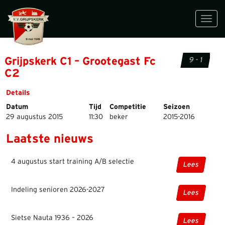
Toggl
navig
Grijpskerk C1 – Grootegast Fc
9 - 1
C2
Details
Datum
Tijd
Competitie
Seizoen
29 augustus 2015
11:30
beker
2015-2016
Laatste nieuws
4 augustus start training A/B selectie
Lees
Indeling senioren 2026-2027
Lees
Sietse Nauta 1936 – 2026
Lees