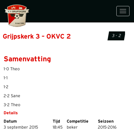
Toggl
navig
Grijpskerk 3 – OKVC 2
3 - 2
Samenvatting
1-0 Theo
1-1
1-2
2-2 Sane
3-2 Theo
Details
Datum
Tijd
Competitie
Seizoen
3 september 2015
18:45
beker
2015-2016