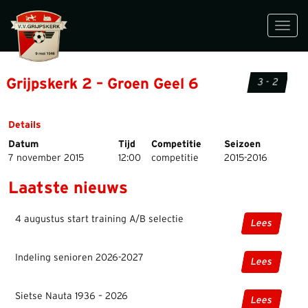
Toggl
navig
Grijpskerk 2 – Groen Geel 6
3 - 2
Details
Datum
Tijd
Competitie
Seizoen
7 november 2015
12:00
competitie
2015-2016
Laatste nieuws
4 augustus start training A/B selectie
Lees
Indeling senioren 2026-2027
Lees
Sietse Nauta 1936 – 2026
Lees