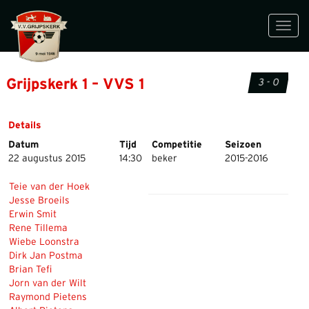
Toggl
navig
Grijpskerk 1 – VVS 1
3 - 0
Details
Datum
Tijd
Competitie
Seizoen
22 augustus 2015
14:30
beker
2015-2016
Teie van der Hoek
Jesse Broeils
Erwin Smit
Rene Tillema
Wiebe Loonstra
Dirk Jan Postma
Brian Tefi
Jorn van der Wilt
Raymond Pietens