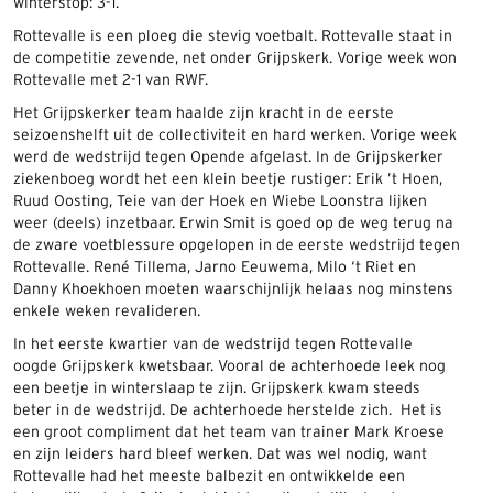
winterstop: 3-1.
Rottevalle is een ploeg die stevig voetbalt. Rottevalle staat in
de competitie zevende, net onder Grijpskerk. Vorige week won
Rottevalle met 2-1 van RWF.
Het Grijpskerker team haalde zijn kracht in de eerste
seizoenshelft uit de collectiviteit en hard werken. Vorige week
werd de wedstrijd tegen Opende afgelast. In de Grijpskerker
ziekenboeg wordt het een klein beetje rustiger: Erik ’t Hoen,
Ruud Oosting, Teie van der Hoek en Wiebe Loonstra lijken
weer (deels) inzetbaar. Erwin Smit is goed op de weg terug na
de zware voetblessure opgelopen in de eerste wedstrijd tegen
Rottevalle. René Tillema, Jarno Eeuwema, Milo ‘t Riet en
Danny Khoekhoen moeten waarschijnlijk helaas nog minstens
enkele weken revalideren.
In het eerste kwartier van de wedstrijd tegen Rottevalle
oogde Grijpskerk kwetsbaar. Vooral de achterhoede leek nog
een beetje in winterslaap te zijn. Grijpskerk kwam steeds
beter in de wedstrijd. De achterhoede herstelde zich. Het is
een groot compliment dat het team van trainer Mark Kroese
en zijn leiders hard bleef werken. Dat was wel nodig, want
Rottevalle had het meeste balbezit en ontwikkelde een