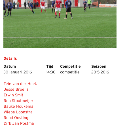
Details
Datum
Tijd
Competitie
Seizoen
30 januari 2016
14:30
competitie
2015-2016
Teie van der Hoek
Jesse Broeils
Erwin Smit
Ron Stoutmeijer
Bauke Houkema
Wiebe Loonstra
Ruud Oosting
Dirk Jan Postma