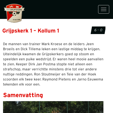
Toggl
navig
Grijpskerk 1 – Kollum 1
6 - 0
De mannen van trainer Mark Kroese en de leiders Jeen
Broeils en Dick Tillema leken een lastige middag te krijgen.
Uiteindelijk kwamen de Grijpskerkers goed op stoom en
speelden een puike wedstrijd. Er waren heel mooie aanvallen
te zien. Keeper Dirk Jan Postma stopte niet alleen een
strafschop, maar verrichtte minstens drie tot vier andere
nuttige reddingen. Ron Stoutmeijer en Teie van der Hoek
scoorden elk twee keer. Raymond Pietens en Jarno Eeuwema
tekenden elk voor een.
Samenvatting