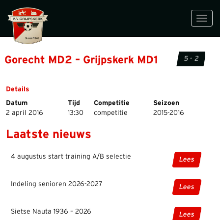
Toggl
navig
Gorecht MD2 – Grijpskerk MD1
5 - 2
Details
Datum
Tijd
Competitie
Seizoen
2 april 2016
13:30
competitie
2015-2016
Laatste nieuws
4 augustus start training A/B selectie
Lees
Indeling senioren 2026-2027
Lees
Sietse Nauta 1936 – 2026
Lees