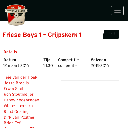
Toggl
navig
Friese Boys 1 – Grijpskerk 1
1 - 1
Details
Datum
Tijd
Competitie
Seizoen
12 maart 2016
14:30
competitie
2015-2016
Teie van der Hoek
Jesse Broeils
Erwin Smit
Ron Stoutmeijer
Danny Khoenkhoen
Wiebe Loonstra
Ruud Oosting
Dirk Jan Postma
Brian Tefi