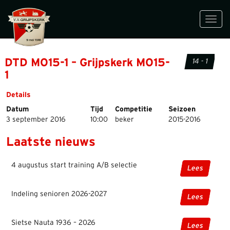
Toggl
navig
DTD MO15-1 – Grijpskerk MO15-
14 - 1
1
Details
Datum
Tijd
Competitie
Seizoen
3 september 2016
10:00
beker
2015-2016
Laatste nieuws
4 augustus start training A/B selectie
Lees
Indeling senioren 2026-2027
Lees
Sietse Nauta 1936 – 2026
Lees