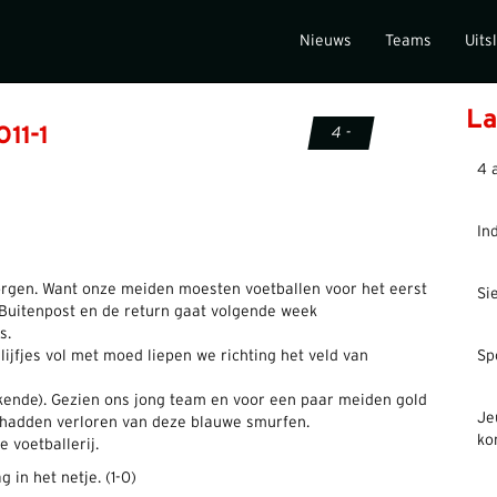
Nieuws
Teams
Uits
La
O11-1
4 -
4 
In
orgen. Want onze meiden moesten voetballen voor het eerst
Si
 Buitenpost en de return gaat volgende week
s.
 lijfjes vol met moed liepen we richting het veld van
Sp
ekende). Gezien ons jong team en voor een paar meiden gold
Je
e hadden verloren van deze blauwe smurfen.
ko
e voetballerij.
in het netje. (1-0)