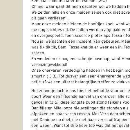
Een paar minuten later de tweede. (2-0)
Oh jee, waar gaat dit heen dachten we, we hadden he
We zeiden niks en onze meiden zeiden ook niet zoveel
dit gaan verliezen’’.
Maar onze meiden hielden de hoofdjes koel, want wa
me nog zachtjes uit. De ballen werden afgepakt en
en overgespeeld. Toen scoorde plotsklaps Tessa ( 1-
Nou ja, we dachten een incident, kan gebeuren. Maar
was tik tik tik, Bam! Tessa knalde er weer een in. Tes
scoren.
En we deden er nog een schepje bovenop, want Henny
verbazingwekkend!
Onze onervaren verdediging hadden in het begin moe
smurfin ( 3-3). Tot dusver een zeer enerverende weds
netje. (3-4) een uiterst belangrijke treffer zo vlak vo
Het zonnetje lachte ons toe, het beloofde voor ons
door! Weer een flitsende aanval van ons over alle sc
gevoel in (3-5), deze jongste pupil stond telkens vo
Daniëlle en Mila, onze nieuwelingen die stonden als
afpakken en naar voren rossen. Met Vera daarachter 
met Danique op doel, die met haar verre uittrappen
een wapen. Want tot drie keer toe was dat het geva