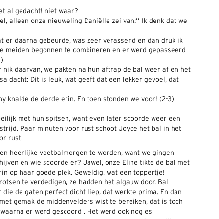
t al gedacht! niet waar?
, alleen onze nieuweling Daniëlle zei van:’’ Ik denk dat we
t er daarna gebeurde, was zeer verassend en dan druk ik
 de meiden begonnen te combineren en er werd gepasseerd
2)
 nik daarvan, we pakten na hun aftrap de bal weer af en het
sa dacht: Dit is leuk, wat geeft dat een lekker gevoel, dat
 knalde de derde erin. En toen stonden we voor! (2-3)
ilijk met hun spitsen, want even later scoorde weer een
trijd. Paar minuten voor rust schoot Joyce het bal in het
or rust.
 een heerlijke voetbalmorgen te worden, want we gingen
hijven en wie scoorde er? Jawel, onze Eline tikte de bal met
orin op haar goede plek. Geweldig, wat een toppertje!
 rotsen te verdedigen, ze hadden het algauw door. Bal
die de gaten perfect dicht liep, dat werkte prima. En dan
 met gemak de middenvelders wist te bereiken, dat is toch
l waarna er werd gescoord . Het werd ook nog es