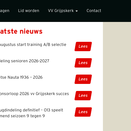
lagen
Lid worden
VV Grijpskerk
Contact
atste nieuws
augustus start training A/B selectie
Lees
deling senioren 2026-2027
Lees
etse Nauta 1936 – 2026
Lees
onsorloop 2026 vv Grijpskerk succes
Lees
ugdindeling definitief – O13 speelt
Lees
mend seizoen 9 tegen 9