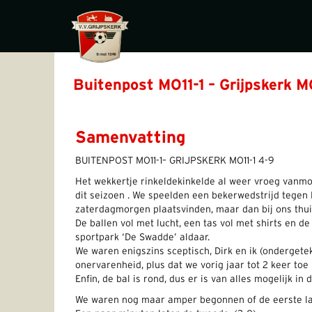
Buitenpost MO11-1 – Grijpskerk M
Samenvatting
BUITENPOST MO11-1– GRIJPSKERK MO11-1 4-9
Het wekkertje rinkeldekinkelde al weer vroeg vanm
dit seizoen . We speelden een bekerwedstrijd tegen
zaterdagmorgen plaatsvinden, maar dan bij ons thui
De ballen vol met lucht, een tas vol met shirts en de
sportpark ‘De Swadde’ aldaar.
We waren enigszins sceptisch, Dirk en ik (onderget
onervarenheid, plus dat we vorig jaar tot 2 keer to
Enfin, de bal is rond, dus er is van alles mogelijk in d
We waren nog maar amper begonnen of de eerste lag 