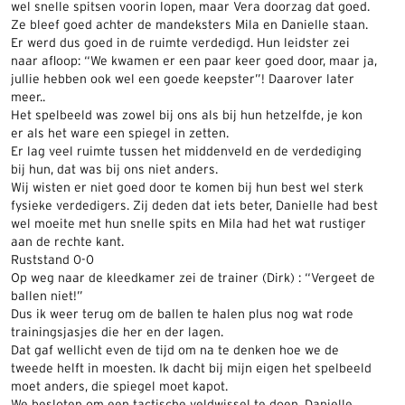
wel snelle spitsen voorin lopen, maar Vera doorzag dat goed.
Ze bleef goed achter de mandeksters Mila en Danielle staan.
Er werd dus goed in de ruimte verdedigd. Hun leidster zei
naar afloop: “We kwamen er een paar keer goed door, maar ja,
jullie hebben ook wel een goede keepster”! Daarover later
meer..
Het spelbeeld was zowel bij ons als bij hun hetzelfde, je kon
er als het ware een spiegel in zetten.
Er lag veel ruimte tussen het middenveld en de verdediging
bij hun, dat was bij ons niet anders.
Wij wisten er niet goed door te komen bij hun best wel sterk
fysieke verdedigers. Zij deden dat iets beter, Danielle had best
wel moeite met hun snelle spits en Mila had het wat rustiger
aan de rechte kant.
Ruststand 0-0
Op weg naar de kleedkamer zei de trainer (Dirk) : “Vergeet de
ballen niet!”
Dus ik weer terug om de ballen te halen plus nog wat rode
trainingsjasjes die her en der lagen.
Dat gaf wellicht even de tijd om na te denken hoe we de
tweede helft in moesten. Ik dacht bij mijn eigen het spelbeeld
moet anders, die spiegel moet kapot.