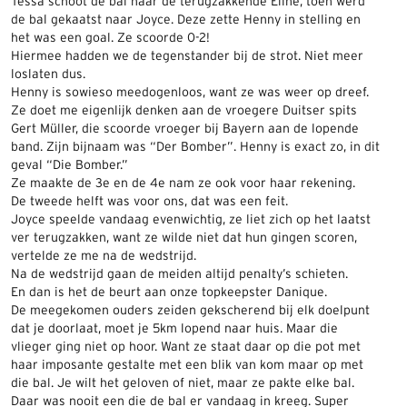
Tessa schoot de bal naar de terugzakkende Eline, toen werd
de bal gekaatst naar Joyce. Deze zette Henny in stelling en
het was een goal. Ze scoorde 0-2!
Hiermee hadden we de tegenstander bij de strot. Niet meer
loslaten dus.
Henny is sowieso meedogenloos, want ze was weer op dreef.
Ze doet me eigenlijk denken aan de vroegere Duitser spits
Gert Müller, die scoorde vroeger bij Bayern aan de lopende
band. Zijn bijnaam was “Der Bomber”. Henny is exact zo, in dit
geval “Die Bomber.”
Ze maakte de 3e en de 4e nam ze ook voor haar rekening.
De tweede helft was voor ons, dat was een feit.
Joyce speelde vandaag evenwichtig, ze liet zich op het laatst
ver terugzakken, want ze wilde niet dat hun gingen scoren,
vertelde ze me na de wedstrijd.
Na de wedstrijd gaan de meiden altijd penalty’s schieten.
En dan is het de beurt aan onze topkeepster Danique.
De meegekomen ouders zeiden gekscherend bij elk doelpunt
dat je doorlaat, moet je 5km lopend naar huis. Maar die
vlieger ging niet op hoor. Want ze staat daar op die pot met
haar imposante gestalte met een blik van kom maar op met
die bal. Je wilt het geloven of niet, maar ze pakte elke bal.
Daar was nooit een die de bal er vandaag in kreeg. Super