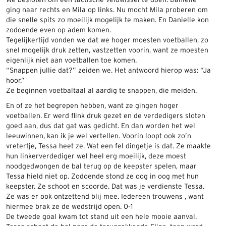
We besloten om een tactische veldwissel te doen. Danielle
ging naar rechts en Mila op links. Nu mocht Mila proberen om
die snelle spits zo moeilijk mogelijk te maken. En Danielle kon
zodoende even op adem komen.
Tegelijkertijd vonden we dat we hoger moesten voetballen, zo
snel mogelijk druk zetten, vastzetten voorin, want ze moesten
eigenlijk niet aan voetballen toe komen.
“Snappen jullie dat?” zeiden we. Het antwoord hierop was: “Ja
hoor.”
Ze beginnen voetbaltaal al aardig te snappen, die meiden.
En of ze het begrepen hebben, want ze gingen hoger
voetballen. Er werd flink druk gezet en de verdedigers sloten
goed aan, dus dat gat was gedicht. En dan worden het wel
leeuwinnen, kan ik je wel vertellen. Voorin loopt ook zo’n
vretertje, Tessa heet ze. Wat een fel dingetje is dat. Ze maakte
hun linkerverdediger wel heel erg moeilijk, deze moest
noodgedwongen de bal terug op de keepster spelen, maar
Tessa hield niet op. Zodoende stond ze oog in oog met hun
keepster. Ze schoot en scoorde. Dat was je verdienste Tessa.
Ze was er ook ontzettend blij mee. Iedereen trouwens , want
hiermee brak ze de wedstrijd open. 0-1
De tweede goal kwam tot stand uit een hele mooie aanval.