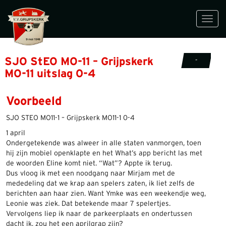
Toggl
navig
SJO StEO MO-11 – Grijpskerk
-
MO-11 uitslag 0-4
Voorbeeld
SJO STEO MO11-1 – Grijpskerk MO11-1 0-4
1 april
Ondergetekende was alweer in alle staten vanmorgen, toen
hij zijn mobiel openklapte en het What’s app bericht las met
de woorden Eline komt niet. “Wat”? Appte ik terug.
Dus vloog ik met een noodgang naar Mirjam met de
mededeling dat we krap aan spelers zaten, ik liet zelfs de
berichten aan haar zien. Want Ymke was een weekendje weg,
Leonie was ziek. Dat betekende maar 7 spelertjes.
Vervolgens liep ik naar de parkeerplaats en ondertussen
dacht ik, zou het een aprilgrap zijn?