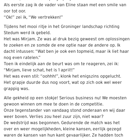
Als eerste zag ik de vader van Eline staan met een smile van
oor tot oor.
“Ok!” zei ik, “We vertrekken!”
Tijdens het mooi ritje in het Groninger landschap richting
Stedum werd ik gebeld.
Het was Mirjam. Ze was al druk bezig geweest om oplossingen
te zoeken en ze somde de ene optie naar de andere op. Ik
dacht intussen: “Wat ben je ook een topmeid, maar ik liet haar
nog even ratelen.”
Toen ik eindelijk aan de beurt was om te reageren, zei ik:
“Mirjam, lieve schat, het is 1 april!!”
Het was even stil: “oohhh!”, klonk het enigszins opgelucht.
Het grapje duurde dus nog voort, wat op zich ook wel weer
grappig was.
Alle gekheid op een stokje! Serious business nu! We moesten
gewoon winnen om mee te doen in de competitie.
Onze tegenstander van vandaag stond onderaan en wij daar
weer boven. Verlies zou heel zuur zijn, niet waar?
De wedstrijd was begonnen. Gedurende de match was het
over en weer mogelijkheden, kleine kansen, eerlijk gezegd
waren de kansen van hun kant gevaarlijker. Ze hadden toch