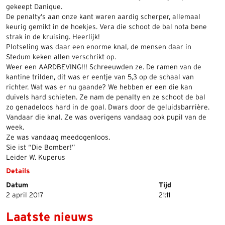
gekeept Danique.
De penalty’s aan onze kant waren aardig scherper, allemaal
keurig gemikt in de hoekjes. Vera die schoot de bal nota bene
strak in de kruising. Heerlijk!
Plotseling was daar een enorme knal, de mensen daar in
Stedum keken allen verschrikt op.
Weer een AARDBEVING!!! Schreeuwden ze. De ramen van de
kantine trilden, dit was er eentje van 5,3 op de schaal van
richter. Wat was er nu gaande? We hebben er een die kan
duivels hard schieten. Ze nam de penalty en ze schoot de bal
zo genadeloos hard in de goal. Dwars door de geluidsbarrière.
Vandaar die knal. Ze was overigens vandaag ook pupil van de
week.
Ze was vandaag meedogenloos.
Sie ist “Die Bomber!”
Leider W. Kuperus
Details
Datum
Tijd
2 april 2017
21:11
Laatste nieuws