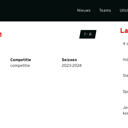
Nieuws
Teams
Uits
La
1
1 - 6
4 
In
Competitie
Seizoen
competitie
2023-2024
Si
Sp
Je
ko