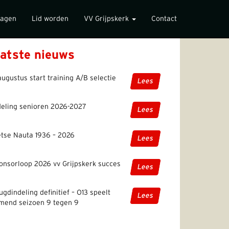
lagen
Lid worden
VV Grijpskerk
Contact
atste nieuws
augustus start training A/B selectie
Lees
deling senioren 2026-2027
Lees
etse Nauta 1936 – 2026
Lees
onsorloop 2026 vv Grijpskerk succes
Lees
ugdindeling definitief – O13 speelt
Lees
mend seizoen 9 tegen 9