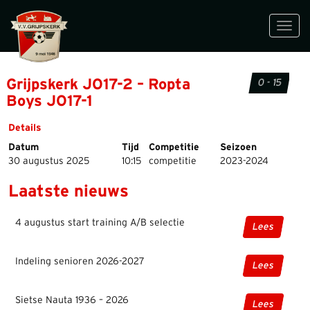
Toggl
navig
Grijpskerk JO17-2 – Ropta
0 - 15
Boys JO17-1
Details
Datum
Tijd
Competitie
Seizoen
30 augustus 2025
10:15
competitie
2023-2024
Laatste nieuws
4 augustus start training A/B selectie
Lees
Indeling senioren 2026-2027
Lees
Sietse Nauta 1936 – 2026
Lees