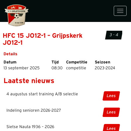
Toggl
navig
HFC 15 JO12-1 – Grijpskerk
3 - 4
JO12-1
Details
Datum
Tijd
Competitie
Seizoen
13 september 2025
08:30
competitie
2023-2024
Laatste nieuws
4 augustus start training A/B selectie
Lees
Indeling senioren 2026-2027
Lees
Sietse Nauta 1936 – 2026
Lees