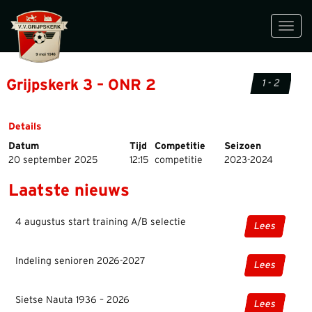
Toggl
navig
Grijpskerk 3 – ONR 2
1 - 2
Details
Datum
Tijd
Competitie
Seizoen
20 september 2025
12:15
competitie
2023-2024
Laatste nieuws
4 augustus start training A/B selectie
Lees
Indeling senioren 2026-2027
Lees
Sietse Nauta 1936 – 2026
Lees