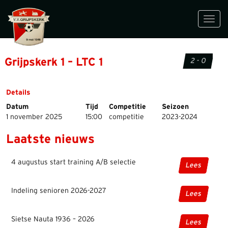
Toggl
navig
Grijpskerk 1 – LTC 1
2 - 0
Details
Datum
Tijd
Competitie
Seizoen
1 november 2025
15:00
competitie
2023-2024
Laatste nieuws
4 augustus start training A/B selectie
Lees
Indeling senioren 2026-2027
Lees
Sietse Nauta 1936 – 2026
Lees