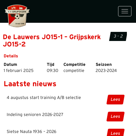
Toggl
navig
De Lauwers JO15-1 – Grijpskerk
3 - 2
JO15-2
Details
Datum
Tijd
Competitie
Seizoen
1 februari 2025
09:30
competitie
2023-2024
Laatste nieuws
4 augustus start training A/B selectie
Lees
Indeling senioren 2026-2027
Lees
Sietse Nauta 1936 – 2026
Lees