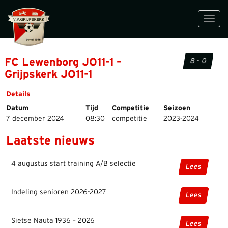
Toggl
navig
FC Lewenborg JO11-1 –
8 - 0
Grijpskerk JO11-1
Details
Datum
Tijd
Competitie
Seizoen
7 december 2024
08:30
competitie
2023-2024
Laatste nieuws
4 augustus start training A/B selectie
Lees
Indeling senioren 2026-2027
Lees
Sietse Nauta 1936 – 2026
Lees