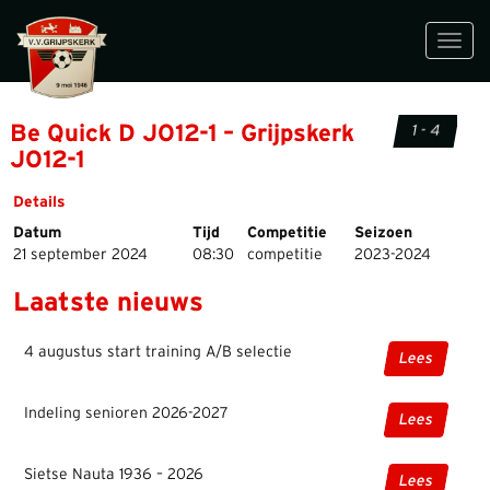
Toggl
navig
Be Quick D JO12-1 – Grijpskerk
1 - 4
JO12-1
Details
Datum
Tijd
Competitie
Seizoen
21 september 2024
08:30
competitie
2023-2024
Laatste nieuws
4 augustus start training A/B selectie
Lees
Indeling senioren 2026-2027
Lees
Sietse Nauta 1936 – 2026
Lees