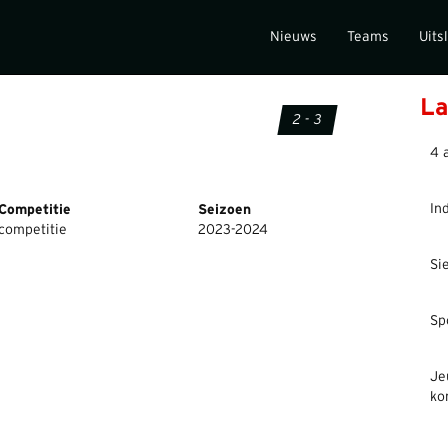
Nieuws
Teams
Uits
La
2 - 3
4 
In
Competitie
Seizoen
competitie
2023-2024
Si
Sp
Je
ko