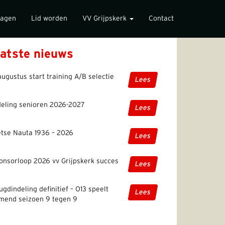
lagen
Lid worden
VV Grijpskerk
Contact
atste nieuws
augustus start training A/B selectie
Lees
deling senioren 2026-2027
Lees
etse Nauta 1936 – 2026
Lees
onsorloop 2026 vv Grijpskerk succes
Lees
ugdindeling definitief – O13 speelt
Lees
mend seizoen 9 tegen 9