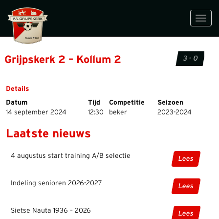
Toggl
navig
Grijpskerk 2 – Kollum 2
3 - 0
Details
Datum
Tijd
Competitie
Seizoen
14 september 2024
12:30
beker
2023-2024
Laatste nieuws
4 augustus start training A/B selectie
Lees
Indeling senioren 2026-2027
Lees
Sietse Nauta 1936 – 2026
Lees