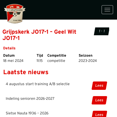
Toggl
navig
Grijpskerk JO17-1 – Geel Wit
1 - 1
JO17-1
Details
Datum
Tijd
Competitie
Seizoen
18 mei 2024
11:15
competitie
2023-2024
Laatste nieuws
4 augustus start training A/B selectie
Lees
Indeling senioren 2026-2027
Lees
Sietse Nauta 1936 – 2026
Lees