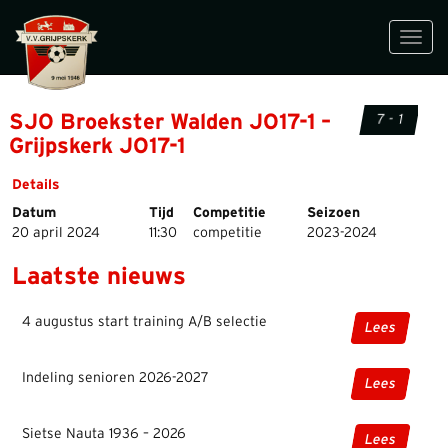
Toggl
navig
SJO Broekster Walden JO17-1 –
7 - 1
Grijpskerk JO17-1
Details
Datum
Tijd
Competitie
Seizoen
20 april 2024
11:30
competitie
2023-2024
Laatste nieuws
4 augustus start training A/B selectie
Lees
Indeling senioren 2026-2027
Lees
Sietse Nauta 1936 – 2026
Lees