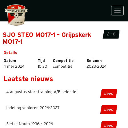
Toggl
navig
SJO STEO MO17-1 – Grijpskerk
2 - 6
MO17-1
Details
Datum
Tijd
Competitie
Seizoen
4 mei 2024
10:30
competitie
2023-2024
Laatste nieuws
4 augustus start training A/B selectie
Lees
Indeling senioren 2026-2027
Lees
Sietse Nauta 1936 – 2026
Lees