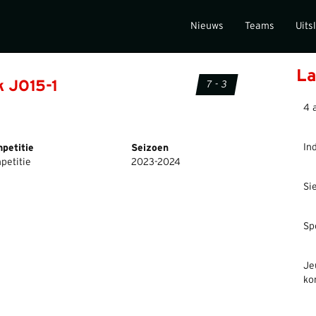
Nieuws
Teams
Uits
La
k JO15-1
7 - 3
4 
In
petitie
Seizoen
petitie
2023-2024
Si
Sp
Je
ko