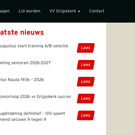
lagen
Lid worden
VV Grijpskerk
Contact
atste nieuws
augustus start training A/B selectie
Lees
deling senioren 2026-2027
Lees
etse Nauta 1936 – 2026
Lees
onsorloop 2026 vv Grijpskerk succes
Lees
ugdindeling definitief – O13 speelt
Lees
mend seizoen 9 tegen 9