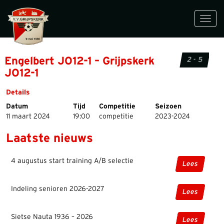
Toggl
navig
Engelbert JO12-1 – Grijpskerk
2 - 5
JO12-1
Details
Datum
Tijd
Competitie
Seizoen
11 maart 2024
19:00
competitie
2023-2024
Laatste nieuws
4 augustus start training A/B selectie
Lees
Indeling senioren 2026-2027
Lees
Sietse Nauta 1936 – 2026
Lees