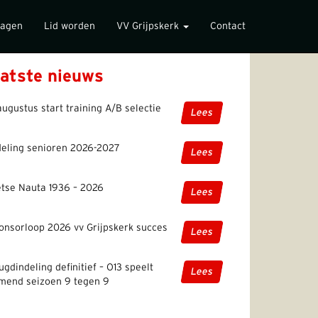
lagen
Lid worden
VV Grijpskerk
Contact
atste nieuws
augustus start training A/B selectie
Lees
deling senioren 2026-2027
Lees
etse Nauta 1936 – 2026
Lees
onsorloop 2026 vv Grijpskerk succes
Lees
ugdindeling definitief – O13 speelt
Lees
mend seizoen 9 tegen 9