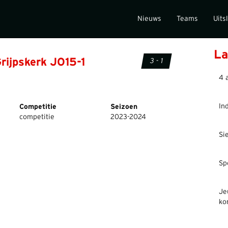
Nieuws
Teams
Uits
La
rijpskerk JO15-1
3 - 1
4 
In
Competitie
Seizoen
competitie
2023-2024
Si
Sp
Je
ko