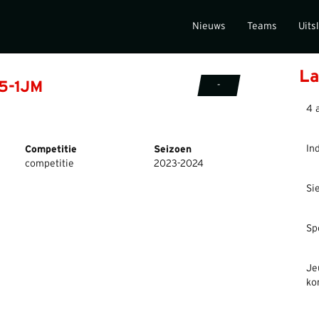
Nieuws
Teams
Uits
La
15-1JM
-
4 
In
Competitie
Seizoen
competitie
2023-2024
Si
Sp
Je
ko