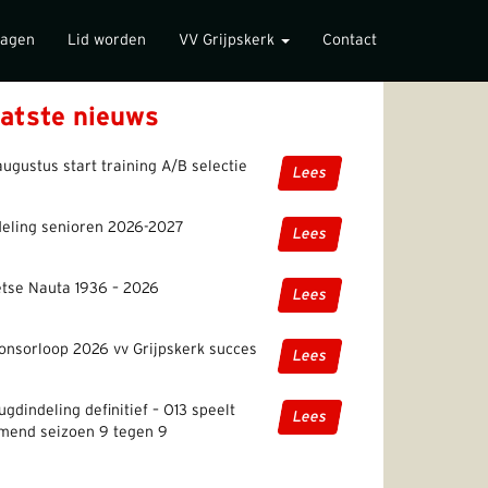
lagen
Lid worden
VV Grijpskerk
Contact
atste nieuws
augustus start training A/B selectie
Lees
deling senioren 2026-2027
Lees
etse Nauta 1936 – 2026
Lees
onsorloop 2026 vv Grijpskerk succes
Lees
ugdindeling definitief – O13 speelt
Lees
mend seizoen 9 tegen 9