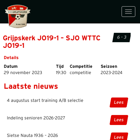
Toggl
navig
Grijpskerk JO19-1 – SJO WTTC
6 - 3
JO19-1
Details
Datum
Tijd
Competitie
Seizoen
29 november 2023
19:30
competitie
2023-2024
Laatste nieuws
4 augustus start training A/B selectie
Lees
Indeling senioren 2026-2027
Lees
Sietse Nauta 1936 – 2026
Lees