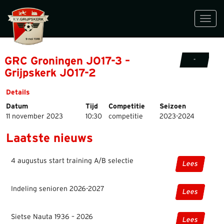
Toggl
navig
GRC Groningen JO17-3 –
-
Grijpskerk JO17-2
Details
Datum
Tijd
Competitie
Seizoen
11 november 2023
10:30
competitie
2023-2024
Laatste nieuws
4 augustus start training A/B selectie
Lees
Indeling senioren 2026-2027
Lees
Sietse Nauta 1936 – 2026
Lees