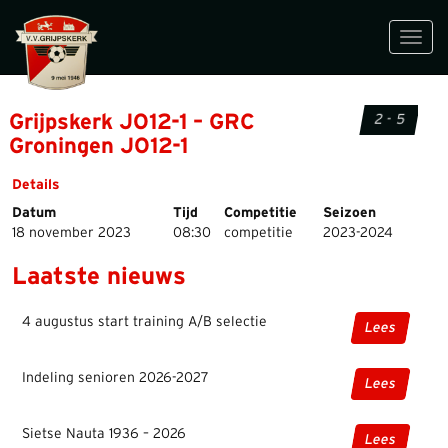
Toggl
navig
Grijpskerk JO12-1 – GRC
2 - 5
Groningen JO12-1
Details
Datum
Tijd
Competitie
Seizoen
18 november 2023
08:30
competitie
2023-2024
Laatste nieuws
4 augustus start training A/B selectie
Lees
Indeling senioren 2026-2027
Lees
Sietse Nauta 1936 – 2026
Lees