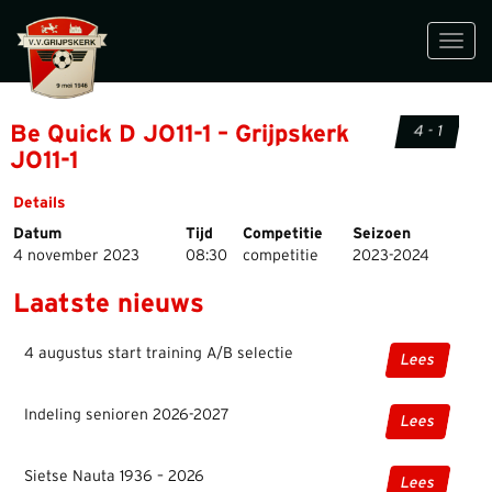
Toggl
navig
Be Quick D JO11-1 – Grijpskerk
4 - 1
JO11-1
Details
Datum
Tijd
Competitie
Seizoen
4 november 2023
08:30
competitie
2023-2024
Laatste nieuws
4 augustus start training A/B selectie
Lees
Indeling senioren 2026-2027
Lees
Sietse Nauta 1936 – 2026
Lees